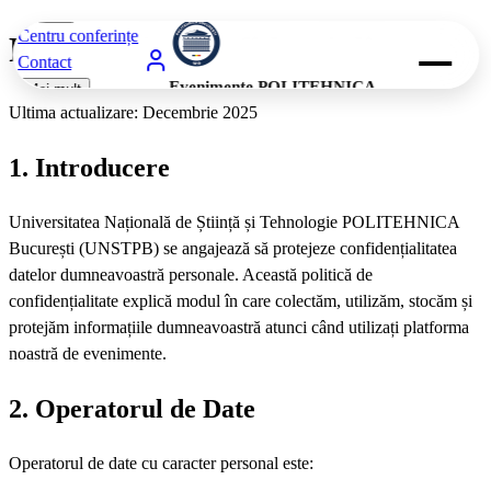
Centru conferințe
Politica de Confidențialitate
Contact
Evenimente POLITEHNICA
Mai mult
București
Ultima actualizare: Decembrie 2025
1. Introducere
Mai mult
Universitatea Națională de Știință și Tehnologie POLITEHNICA
București (UNSTPB) se angajează să protejeze confidențialitatea
datelor dumneavoastră personale. Această politică de
confidențialitate explică modul în care colectăm, utilizăm, stocăm și
protejăm informațiile dumneavoastră atunci când utilizați platforma
noastră de evenimente.
2. Operatorul de Date
Operatorul de date cu caracter personal este: