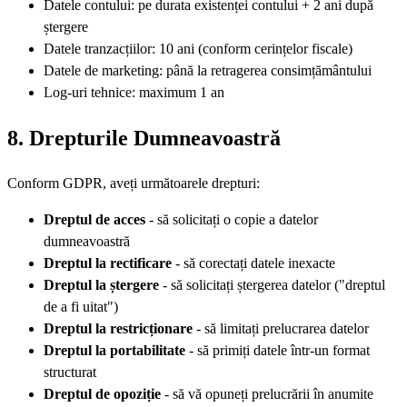
Datele contului: pe durata existenței contului + 2 ani după
ștergere
Datele tranzacțiilor: 10 ani (conform cerințelor fiscale)
Datele de marketing: până la retragerea consimțământului
Log-uri tehnice: maximum 1 an
8. Drepturile Dumneavoastră
Conform GDPR, aveți următoarele drepturi:
Dreptul de acces
- să solicitați o copie a datelor
dumneavoastră
Dreptul la rectificare
- să corectați datele inexacte
Dreptul la ștergere
- să solicitați ștergerea datelor ("dreptul
de a fi uitat")
Dreptul la restricționare
- să limitați prelucrarea datelor
Dreptul la portabilitate
- să primiți datele într-un format
structurat
Dreptul de opoziție
- să vă opuneți prelucrării în anumite