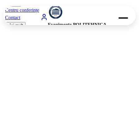
Centru conferințe
Contact
Evenimente POLITEHNICA
Mai mult
București
Mai mult