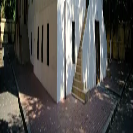
Pagini
Evenimente
Teatru de Marți
Teatru BAC
Pregătiri
Săli & Hub
Contact
Platformă
Termeni
Confidențialitate
Contact
evenimente@upb.ro